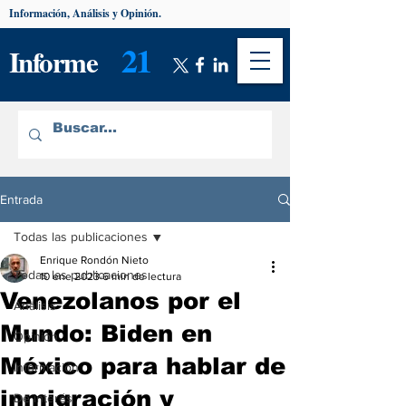
Información, Análisis y Opinión.
21
Informe
Entrada
Todas las publicaciones
Enrique Rondón Nieto
Todas las publicaciones
10 ene 2023
6 min de lectura
Venezolanos por el
Análisis
Mundo: Biden en
Opinión
México para hablar de
Información
inmigración y
De interés