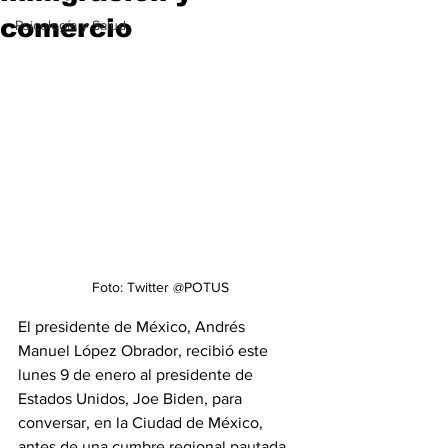
comercio
Psicología y Salud
Foto: Twitter @POTUS
El presidente de México, Andrés 
Manuel López Obrador, recibió este 
lunes 9 de enero al presidente de 
Estados Unidos, Joe Biden, para 
conversar, en la Ciudad de México, 
antes de una cumbre regional pautada 