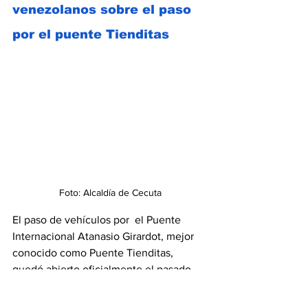
venezolanos sobre el paso 
por el puente Tienditas
Foto: Alcaldía de Cecuta
El paso de vehículos por  el Puente 
Internacional Atanasio Girardot, mejor 
conocido como Puente Tienditas, 
quedó abierto oficialmente el pasado 
primero de enero, luego del cierre  por 
Nicolás Maduro en agosto de 2015. 
Los 