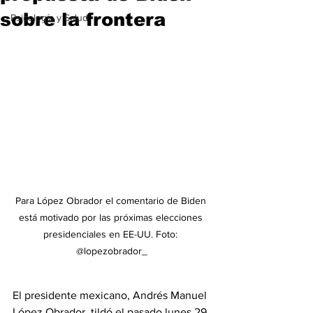
sobre la frontera
Psicología y Salud
Para López Obrador el comentario de Biden 
está motivado por las próximas elecciones 
presidenciales en EE-UU. Foto: 
@lopezobrador_
El presidente mexicano, Andrés Manuel 
López Obrador, tildó el pasado lunes 29 