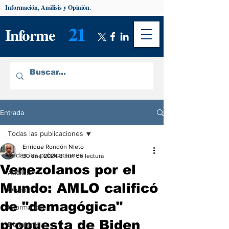
Información, Análisis y Opinión.
21
Informe
Entrada
Todas las publicaciones
Enrique Rondón Nieto
Todas las publicaciones
30 ene 2024
3 min de lectura
Venezolanos por el
Análisis
Mundo: AMLO calificó
Opinión
de "demagógica"
Información
propuesta de Biden
De interés