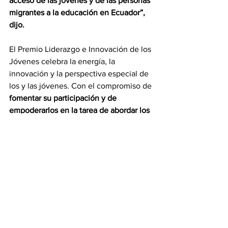
acceso de las jóvenes y de las personas 
migrantes a la educación en Ecuador”, 
dijo.   
El Premio Liderazgo e Innovación de los 
Jóvenes celebra la energía, la 
innovación y la perspectiva especial de 
los y las jóvenes. Con el compromiso de 
fomentar su participación y de 
empoderarlos en la tarea de abordar los 
desafíos que la migración y el desarrollo 
plantean, 
el premio brinda apoyo 
financiero para ayudar a los tres 
ganadores a ampliar sus innovadores 
proyectos. Adicionalmente los 
galardonados accederán a sesiones a 
cargo de mentores para desarrollar y 
ampliar sus iniciativas.  Con información 
de 
IOM.int