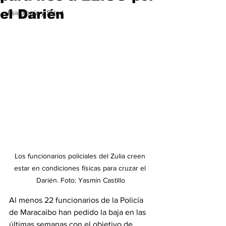
el Darién
Psicología y Salud
Los funcionarios policiales del Zulia creen 
estar en condiciones físicas para cruzar el 
Darién. Foto: Yasmín Castillo
Al menos 22 funcionarios de la Policía 
de Maracaibo han pedido la baja en las 
últimas semanas con el objetivo de 