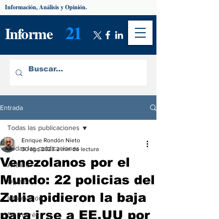
Información, Análisis y Opinión.
21
Informe
Entrada
Todas las publicaciones
Enrique Rondón Nieto
Todas las publicaciones
30 ago 2023
2 min de lectura
Venezolanos por el
Análisis
Mundo: 22 policias del
Opinión
Zulia pidieron la baja
Información
para irse a EE.UU por
De interés