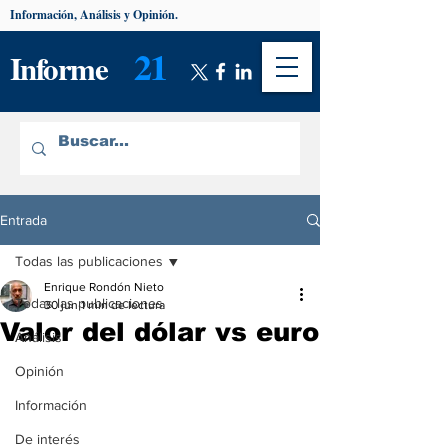
Información, Análisis y Opinión.
21
Informe
Entrada
Todas las publicaciones
Enrique Rondón Nieto
Todas las publicaciones
30 jun
1 min de lectura
Valor del dólar vs euro
Análisis
Opinión
Información
De interés