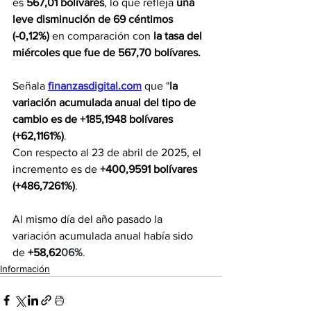
es 
567,01 bolívares
, lo que refleja 
una 
leve disminución de 69 céntimos 
(-0,12%) 
en comparación con 
la tasa del 
miércoles que fue de 567,70 bolívares.
Señala 
finanzasdigital.com
 que "
la 
variación acumulada anual del tipo de 
cambio es de +185,1948 bolívares 
(+62,1161%)
. 
Con respecto al 23 de abril de 2025, el 
incremento es de
 +400,9591 bolívares 
(+486,7261%)
.
Al mismo día del año pasado la 
variación acumulada anual había sido 
de 
+58,62
06%
.
Información