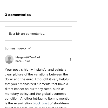
3 comentarios
Las noticias de
Las noticias 
Escribir un comentario...
economía del 7Ago
del 7Ago en
en Venezuela
Venezuela
Lo más nuevo
MargaretWDanford
hace 5 días
Your post is highly insightful and paints a 
clear picture of the variations between the 
dollar and the euro. I thought it very helpful 
that you emphasized elements that have a 
direct impact on currency rates, such as 
monetary policy and the global economic 
condition. Another intriguing item to mention 
is the examination 
block blast
 of short-term 