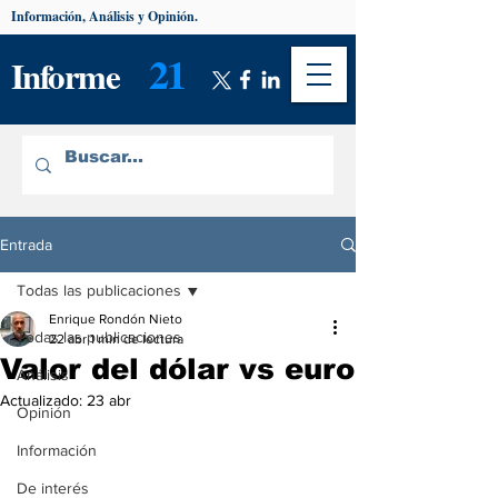
Información, Análisis y Opinión.
21
Informe
Entrada
Todas las publicaciones
Enrique Rondón Nieto
Todas las publicaciones
22 abr
1 min de lectura
Valor del dólar vs euro
Análisis
Actualizado:
23 abr
Opinión
Información
De interés