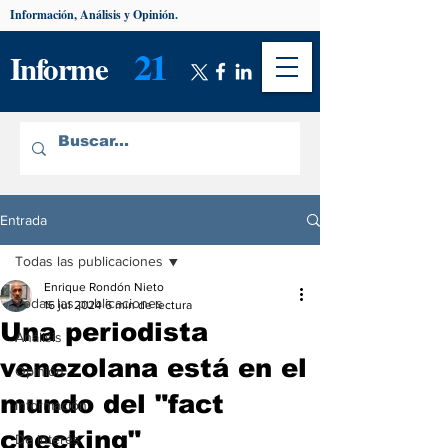
Información, Análisis y Opinión.
21
Informe
Entrada
Todas las publicaciones
Enrique Rondón Nieto
Todas las publicaciones
16 jul 2024
6 min de lectura
Una periodista
Análisis
venezolana está en el
Opinión
mundo del "fact
Información
checking"
De interés