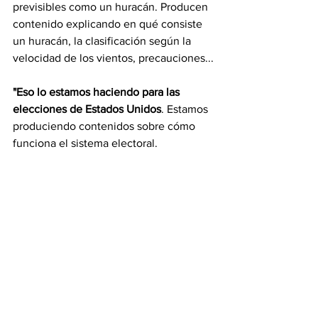
previsibles como un huracán. Producen 
contenido explicando en qué consiste 
un huracán, la clasificación según la 
velocidad de los vientos, precauciones...
"Eso lo estamos haciendo para las 
elecciones de Estados Unidos
. Estamos 
produciendo contenidos sobre cómo 
funciona el sistema electoral.
Guía para periodistas
Tamoa hizo un curso en la Universidad 
de Missuri que tenía por finalidad hacer 
una 
guía español-inglés para periodistas 
que cubren comunidades latinas en 
Estados Unidos y quieren tener un 
mínimo de conocimientos de fact 
checking y cómo servirle a la 