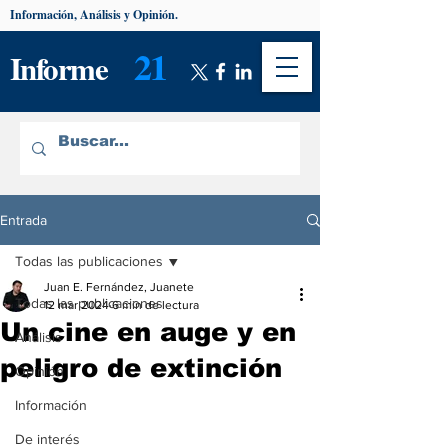
Información, Análisis y Opinión.
21
Informe
Entrada
Todas las publicaciones
Juan E. Fernández, Juanete
Todas las publicaciones
12 mar 2024
6 min de lectura
Un cine en auge y en
Análisis
peligro de extinción
Opinión
Información
De interés