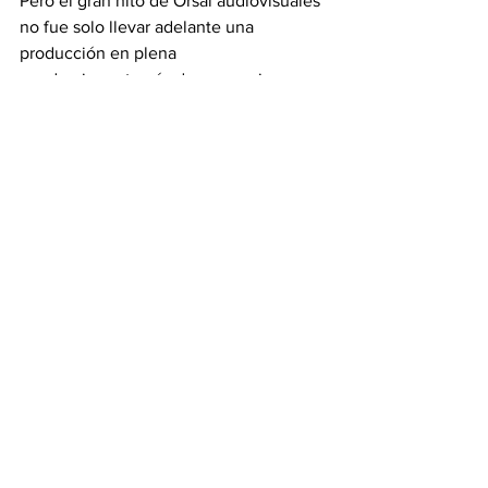
Pero el gran hito de Orsai audiovisuales 
no fue solo llevar adelante una 
producción en plena
pandemia y a través de zoom, sino 
su 
método de financiación.
El mismo 
consistió en vender bonos 
públicos, y las personas al comprarlos, 
se convirtieron
automáticamente en socios productores
¿Esto qué quiere decir? Que tenían 
derecho a voto en aspectos como el 
guión, el casting de los actores, casting, 
rodaje y hasta decisiones de
distribución. 
La Uruguaya
 finalmente 
vio la luz en agosto de 2023 en salas 
comerciales, y
actualmente puede verse a través de la 
plataforma Star+ en Latinoamérica.