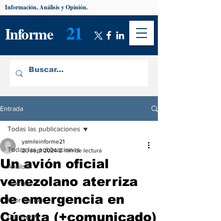
Información, Análisis y Opinión.
21
Informe
Entrada
Todas las publicaciones
yamileinforme21
Todas las publicaciones
20 sept 2024
2 min de lectura
Un avión oficial
Análisis
venezolano aterriza
Opinión
de emergencia en
Información
Cúcuta (+comunicado)
De interés