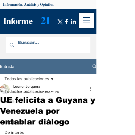
Información, Análisis y Opinión.
21
Informe
Entrada
Todas las publicaciones
Leonor Jorquera
Todas las publicaciones
18 dic 2023
3 min de lectura
UE felicita a Guyana y
Análisis
Venezuela por
Opinión
entablar diálogo
Información
De interés