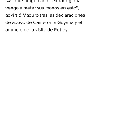
"Así que ningún actor extrarregional 
venga a meter sus manos en esto", 
advirtió Maduro tras las declaraciones 
de apoyo de Cameron a Guyana y el 
anuncio de la visita de Rutley.
La controversia escaló luego de que 
Venezuela aprobara el 3 de diciembre 
en un referendo unilateral anexionarse 
el Esequibo y el Gobier
Información
Ver todo
Entradas recientes