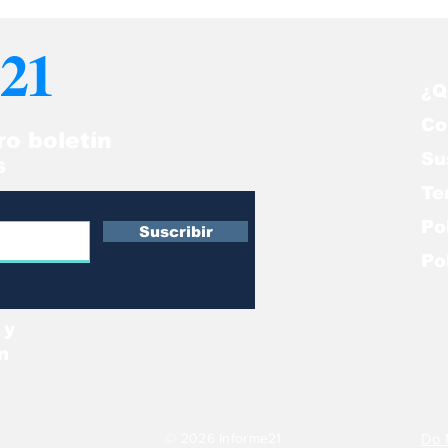
onomía del 7Ago en
del 7Ago en Ve
nezuela
21
¿Q
Co
ro boletín
Su
s
Te
Po
Suscribir
Po
 y
n
© 2026 Informe21
Do 