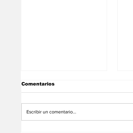
Comentarios
Escribir un comentario...
En libertad plena la
La