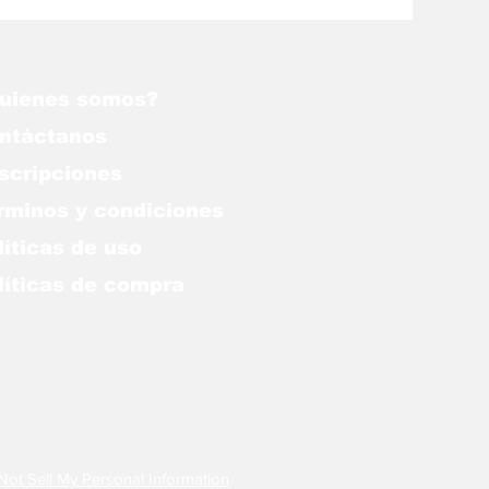
nezuela
uienes somos?
ntáctanos
scripciones
rminos y condiciones
líticas de uso
lítica
s de compra
Not Sell My Personal Information