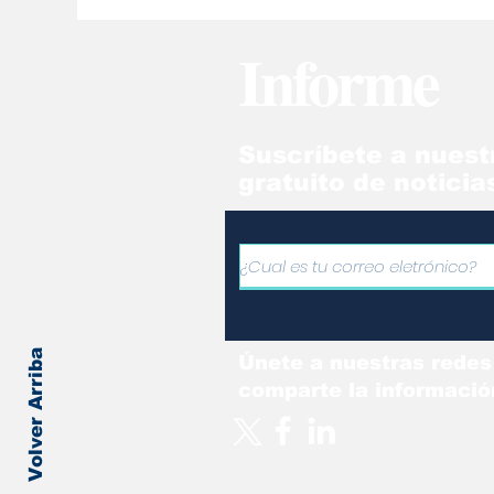
jueza María Lourdes
ec
Afiuni
Ve
Informe
Suscríbete a nuest
gratuito de noticia
Volver Arriba
Únete a nuestras redes
comparte la informació