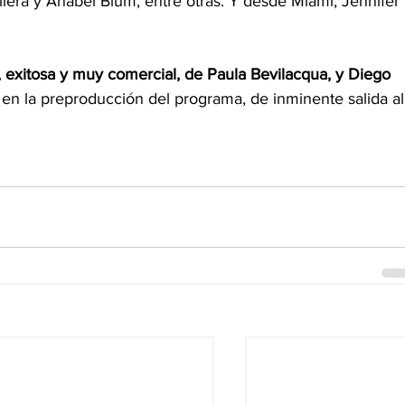
lera y Anabel Blum, entre otras. Y desde Miami, Jennifer 
a, exitosa y muy comercial, de Paula Bevilacqua, y Diego 
 en la preproducción del programa, de inminente salida al