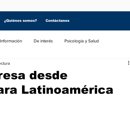
¿Quiénes somos?
Contáctanos
Información
De interés
Psicología y Salud
ectura
resa desde
ara Latinoamérica