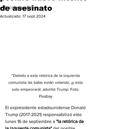
de asesinato
Psicología y Salud
Actualizado:
17 sept 2024
"Debido a esta retórica de la izquierda 
comunista las balas están volando, ¡y esto 
solo empeorará!, advirtió Trump. Foto: 
Pixabay 
El expresidente estadounidense Donald 
Trump (2017-2021) responsabilizó este 
lunes 16 de septiembre a
 "la retórica de 
la izquierda comunista" 
del posible 