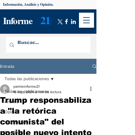
Información, Análisis y Opinión.
21
Informe
Entrada
Todas las publicaciones
yamileinforme21
Todas las publicaciones
16 sept 2024
2 min de lectura
Trump responsabiliza
Análisis
a "la retórica
Opinión
comunista" del
Información
posible nuevo intento
De interés