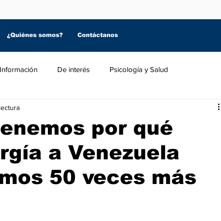
¿Quiénes somos?
Contáctanos
Información
De interés
Psicología y Salud
lectura
tenemos por qué
rgía a Venezuela
mos 50 veces más