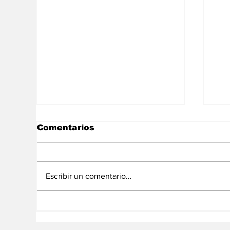
Comentarios
Escribir un comentario...
Tulio Ramírez renuncia
Do
como rector suplente
no
del CNE
añ