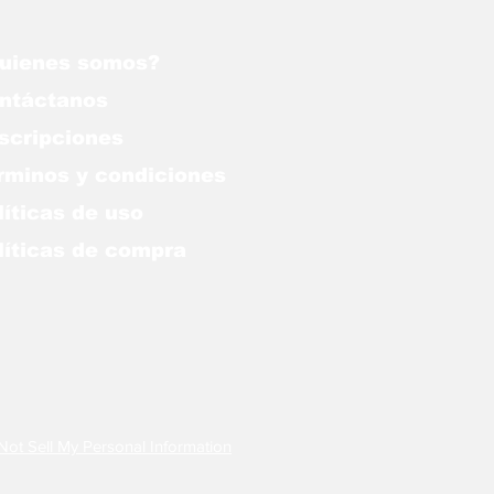
nes
uienes somos?
ntáctanos
scripciones
rminos y condiciones
líticas de uso
lítica
s de compra
Not Sell My Personal Information