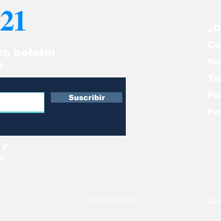
21
ime"
no libera rehe
¿Q
Co
ro boletín
Su
s
Te
Po
Suscribir
Po
 y
n
© 2026 Informe21
Do 