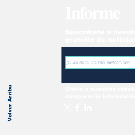
Informe
"T
Suscríbete a nuest
gratuito de noticia
Volver Arriba
Únete a nuestras redes
comparte la informació