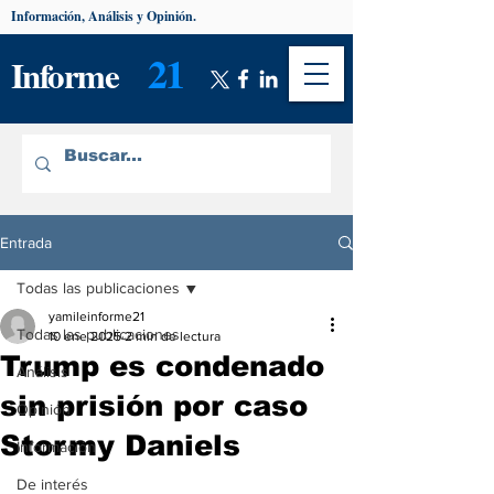
Información, Análisis y Opinión.
21
Informe
Entrada
Todas las publicaciones
yamileinforme21
Todas las publicaciones
10 ene 2025
2 min de lectura
Trump es condenado
Análisis
sin prisión por caso
Opinión
Stormy Daniels
Información
De interés