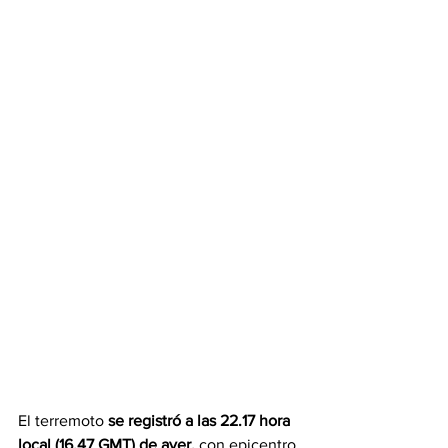
El terremoto 
se registró a las 22.17 hora 
local (16.47 GMT) de ayer,
 con epicentro 