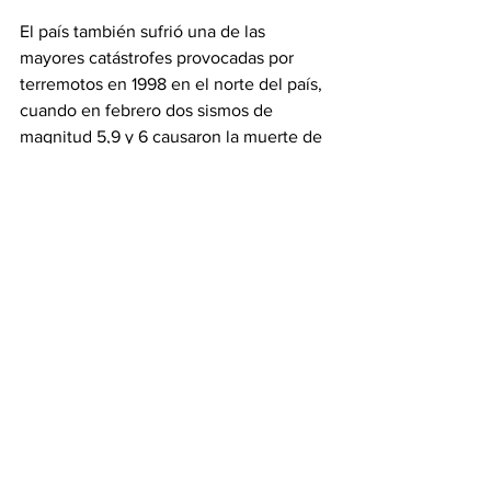
El país también sufrió una de las 
mayores catástrofes provocadas por 
terremotos en 1998 en el norte del país, 
cuando en febrero dos sismos de 
magnitud 5,9 y 6 causaron la muerte de 
unas 4.000 personas. Pocos meses 
después, a finales de mayo, otro seísmo 
de magnitud 7 volvió a sacudir la zona y 
causó unos 5.000 muertos. 
Información
Ver todo
Entradas recientes