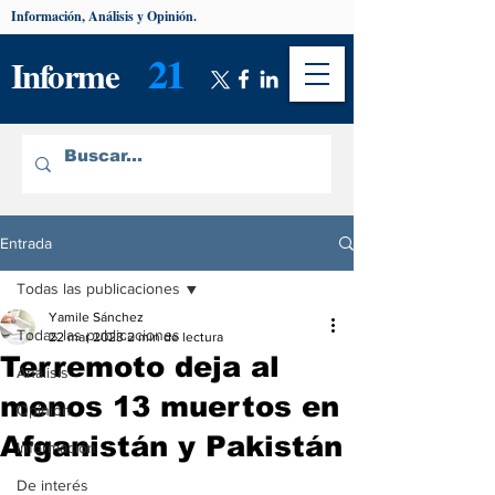
Información, Análisis y Opinión.
21
Informe
Entrada
Todas las publicaciones
Yamile Sánchez
Todas las publicaciones
22 mar 2023
2 min de lectura
Terremoto deja al
Análisis
menos 13 muertos en
Opinión
Afganistán y Pakistán
Información
De interés