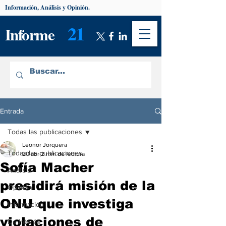
Información, Análisis y Opinión.
21
Informe
Entrada
Todas las publicaciones
Leonor Jorquera
Todas las publicaciones
20 abr
2 min de lectura
Sofía Macher
Análisis
presidirá misión de la
Opinión
ONU que investiga
Información
violaciones de
De interés