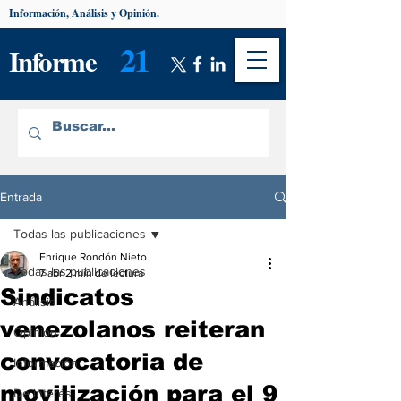
Información, Análisis y Opinión.
21
Informe
Entrada
Todas las publicaciones
Enrique Rondón Nieto
Todas las publicaciones
7 abr
2 min de lectura
Sindicatos
Análisis
venezolanos reiteran
Opinión
convocatoria de
Información
movilización para el 9
De interés