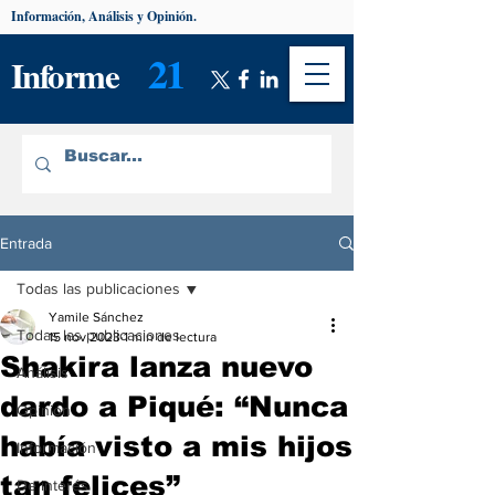
Información, Análisis y Opinión.
21
Informe
Entrada
Todas las publicaciones
Yamile Sánchez
Todas las publicaciones
15 nov 2023
1 min de lectura
Shakira lanza nuevo
Análisis
dardo a Piqué: “Nunca
Opinión
había visto a mis hijos
Información
tan felices”
De interés