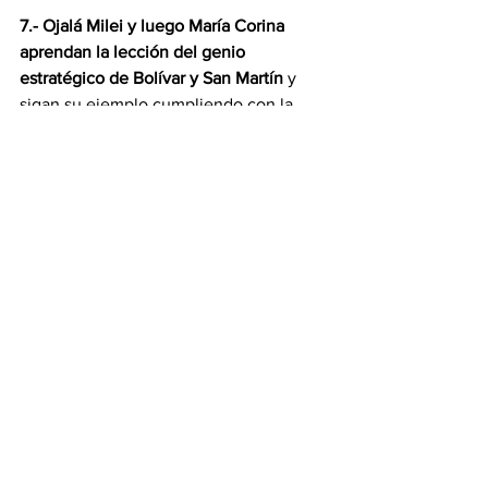
7.- Ojalá Milei y luego María Corina 
aprendan la lección del genio 
estratégico de Bolívar y San Martín 
y 
sigan su ejemplo cumpliendo con la 
tarea que les ha encomendado el 
destino: LIBERAR DE CUBA Y SU 
IMPERIO NARCO-COMUNISTA A TODA 
AMÉRICA DEL SUR, alineando a 
nuestros países para encabezar las 
acciones con este fin. Si no lo hacen no 
podrán gobernar, se los impedirá el 
enemigo, y nuestros países 
retrocederán de nuevo.
Jesús Petit Da Costa
Opinión