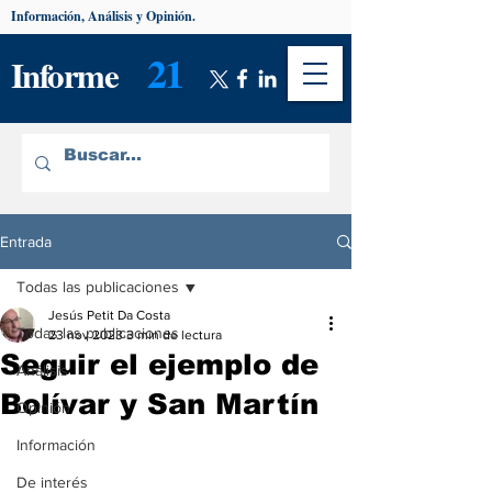
Información, Análisis y Opinión.
21
Informe
Entrada
Todas las publicaciones
Jesús Petit Da Costa
Todas las publicaciones
23 nov 2023
3 min de lectura
Seguir el ejemplo de
Análisis
Bolívar y San Martín
Opinión
Información
De interés