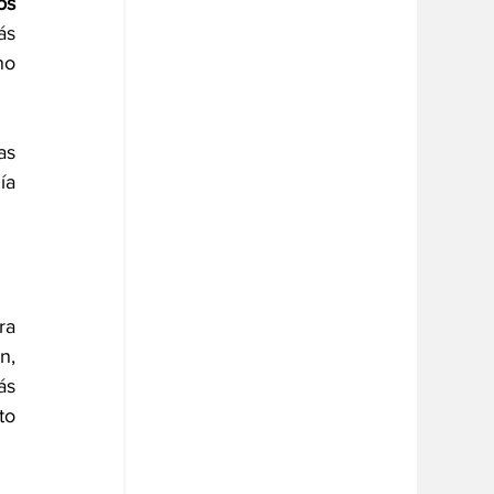
s 
s 
o 
s 
a 
a 
, 
s 
o 