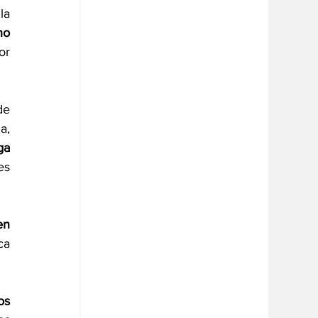
Por su parte el médico internista y oncólogo del GMSP, doctor Juan Celis, refirió que la 
o 
r 
e 
, 
a 
s 
n 
a 
s 