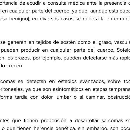
portancia de acudir a consulta médica ante la presencia d
en cualquier parte del cuerpo, ya que, aunque esta pued
rasa benigno), en diversos casos se debe a la enfermeda
se generan en tejidos de sostén como el graso, vascular
 pueden producir en cualquier parte del cuerpo. Soteld
n los brazos, por ejemplo, pueden detectarse más rápid
do crecen.
comas se detectan en estadios avanzados, sobre tod
ritoneales, ya que son asintomáticos en etapas tempranas
orma tardía con dolor lumbar o al caminar, obstrucció
ntes que tienen propensión a desarrollar sarcomas so
n o que tienen herencia genética, sin embargo, son poco