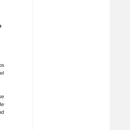
o 
s 
l 
e 
e 
d 