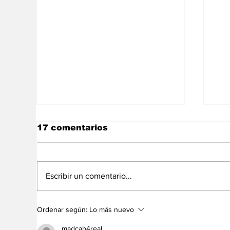
17 comentarios
Escribir un comentario...
Ser feliz es factible y un
¿H
Ordenar según:
Lo más nuevo
derecho humano
ro
en
madcab4real