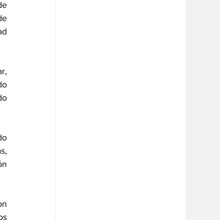
e 
e 
d 
, 
o 
o 
o 
, 
n 
n 
s 