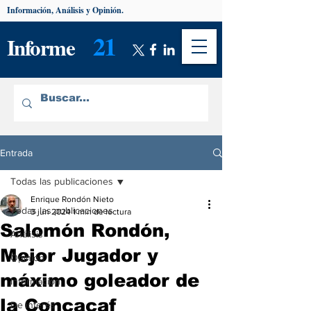
Información, Análisis y Opinión.
21
Informe
Entrada
Todas las publicaciones
Enrique Rondón Nieto
Todas las publicaciones
3 jun 2024
1 min de lectura
Salomón Rondón,
Análisis
Mejor Jugador y
Opinión
máximo goleador de
Información
la Concacaf
De interés