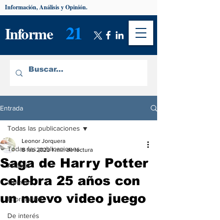
Información, Análisis y Opinión.
21
Informe
Entrada
Todas las publicaciones
Leonor Jorquera
Todas las publicaciones
8 feb 2023
1 min de lectura
Saga de Harry Potter
Análisis
celebra 25 años con
Opinión
un nuevo video juego
Información
De interés