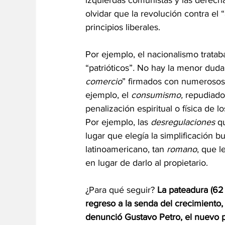
izquierdas comunistas y las derech
olvidar que la revolución contra el 
principios liberales.
Por ejemplo, el nacionalismo tratab
“patrióticos”
. 
No hay la menor duda 
comercio
” firmados con numerosos 
ejemplo, el 
consumismo,
 repudiado
penalización espiritual o física de l
Por ejemplo, las 
desregulaciones
 q
lugar que elegía la simplificación bu
latinoamericano, tan 
romano
, que l
en lugar de darlo al propietario.
¿Para qué seguir? 
La pateadura (62 
regreso a la senda del crecimiento
denunció Gustavo Petro, el nuevo 