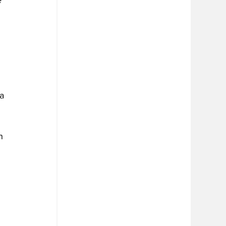
e 
a 
n 
 
 