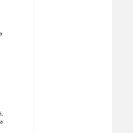
a 
 
, 
a 