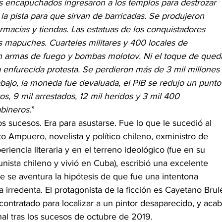
 encapuchados ingresaron a los templos para destrozar 
 la pista para que sirvan de barricadas. Se produjeron 
acias y tiendas. Las estatuas de los conquistadores 
s mapuches. Cuarteles militares y 400 locales de 
on armas de fuego y bombas molotov. Ni el toque de qued
 enfurecida protesta. Se perdieron más de 3 mil millones 
bajo, la moneda fue devaluada, el PIB se redujo un punto
s, 9 mil arrestados, 12 mil heridos y 3 mil 400 
abineros
.”
os sucesos. Era para asustarse. Fue lo que le sucedió al 
o Ampuero, novelista y político chileno, exministro de 
riencia literaria y en el terreno ideológico (fue en su 
ista chileno y vivió en Cuba), escribió una excelente 
e se aventura la hipótesis de que fue una intentona 
a irredenta. El protagonista de la ficción es Cayetano Brulé
ontratado para localizar a un pintor desaparecido, y acab
al tras los sucesos de octubre de 2019.  