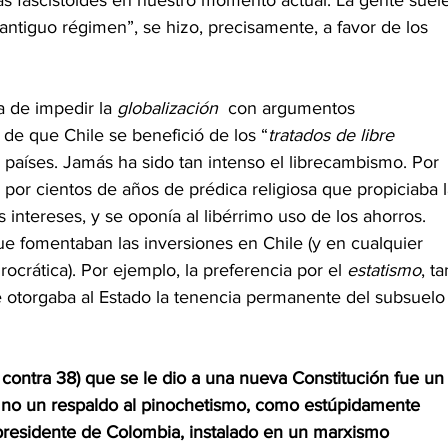
as fascistoides en nuestro momento actual. La gente suel
“antiguo régimen”, se hizo, precisamente, a favor de los 
a de impedir la 
globalización  
con argumentos 
de que Chile se benefició de los “
tratados de libre 
países. Jamás ha sido tan intenso el librecambismo. Por 
 por cientos de años de prédica religiosa que propiciaba l
os intereses, y se oponía al libérrimo uso de los ahorros. 
ue fomentaban las inversiones en Chile (y en cualquier 
rocrática). Por ejemplo, la preferencia por el 
estatismo
, ta
e otorgaba al Estado la tenencia permanente del subsuelo
contra 38) que se le dio a una nueva Constitución fue un
, no un respaldo al pinochetismo, como estúpidamente 
presidente de Colombia, instalado en un marxismo 