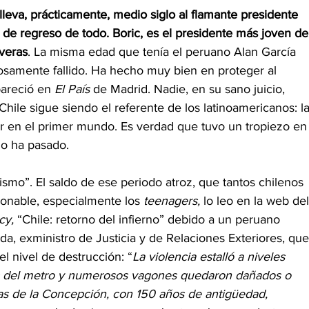
lleva, prácticamente, medio siglo al flamante presidente 
á de regreso de todo. Boric, es el presidente más joven de
averas
. La misma edad que tenía el peruano Alan García 
samente fallido. Ha hecho muy bien en proteger al 
areció en 
El País 
de Madrid. Nadie, en su sano juicio, 
Chile sigue siendo el referente de los latinoamericanos: la
r en el primer mundo. Es verdad que tuvo un tropiezo en
o ha pasado. 
ismo”. El saldo de ese periodo atroz, que tantos chilenos 
onable, especialmente los
 teenagers, 
lo leo en la web del
cy, 
“Chile: retorno del infierno” debido a un peruano 
da, exministro de Justicia y de Relaciones Exteriores, que
 nivel de destrucción: “
La violencia estalló a niveles 
nes del metro y numerosos vagones quedaron dañados o 
llas de la Concepción, con 150 años de antigüedad, 