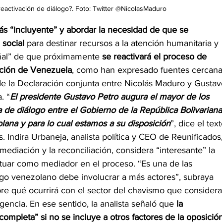
reactivación de diálogo?. Foto: Twitter @NicolasMaduro
ás “incluyente” y abordar la necesidad de que se 
 social
 para destinar recursos a la atención humanitaria y 
eñal” de que próximamente 
se reactivará el proceso de 
sición de Venezuela
, como han expresado fuentes cercana
de la Declaración conjunta entre Nicolás Maduro y Gustav
. “
El presidente Gustavo Petro augura el mayor de los 
 de diálogo entre el Gobierno de la República Bolivariana
lana y para lo cual estamos a su disposición
”, dice el text
. Indira Urbaneja, analista política y CEO de Reunificados,
diación y la reconciliación, considera “interesante” la 
ctuar como mediador en el proceso. “Es una de las 
go venezolano debe involucrar a más actores”, subraya 
bre qué ocurrirá con el sector del chavismo que considera
encia. En ese sentido, la analista señaló que 
la 
completa” si no se incluye a otros factores de la oposició