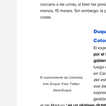
cercano a las urnas, si bien las pre
menos, 15 meses. Sin embargo, la p
cosas.
Duqu
Colo
El exp
por el
gobier
luego 
en Car
El expresidente de Colombia, 
del es
Iván Duque. Foto: Twitter: 
ese ba
@IvanDuque
expres
gestió
el de Maduro "
es un régimen dictato