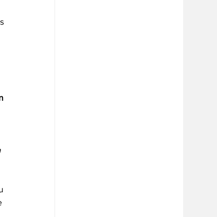
s 
n 
 
u 
e 