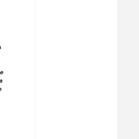
 
 
e 
a 
o 