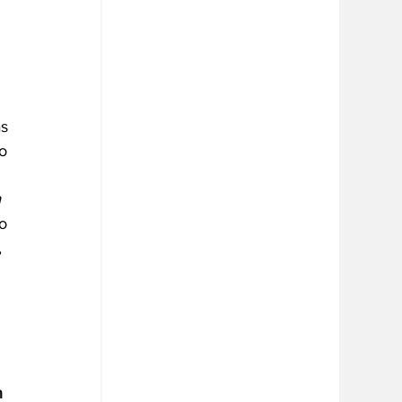
s 
o 
 
o 
 
 
n 