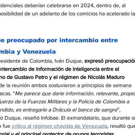
sidenciales deberían celebrarse en 2024, dentro de, al 
osibilidad de un adelanto de los comicios ha acelerado la
e preocupado por intercambio entre 
mbia y Venezuela
residente de Colombia, Iván Duque, 
expresó preocupació
 intercambio de información de inteligencia entre el 
no de Gustavo Petro y el régimen de Nicolás Maduro 
de la reunión ambos sostuvieron a principios de semana 
acas. "
Me parece que darle información, relevante, propia
fuerzo de la Fuerzas Militares y la Policía de Colombia a 
ndido, es entregarle a Drácula el banco de sangre
”, 
ó Duque, reseñó Infobae. El exmandatario, que durante s
n fue 
critico al régimen chavista de Venezuela
, resaltó qu
rial y el principal protector de grupos terroristas 