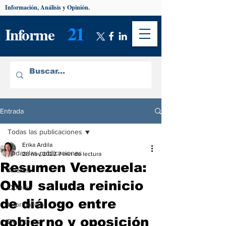
Información, Análisis y Opinión.
21
Informe
Entrada
Todas las publicaciones
Erika Ardila
Todas las publicaciones
28 nov 2022
7 min de lectura
Resumen Venezuela:
Análisis
ONU saluda reinicio
Opinión
de diálogo entre
Información
gobierno y oposición
De interés