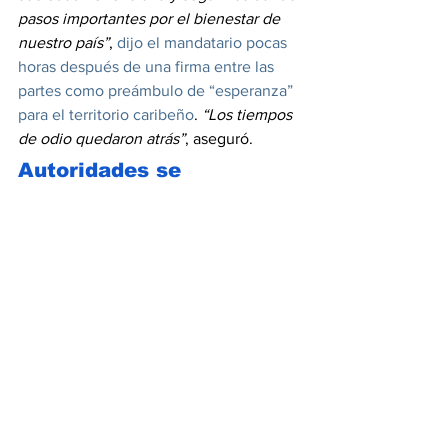
pasos importantes por el bienestar de 
nuestro país”
, 
dijo el mandatario pocas 
horas después de una firma entre las 
partes como preámbulo de “esperanza” 
para el territorio caribeño
. 
“Los tiempos 
de odio quedaron atrás”
, aseguró. 
Autoridades se 
enfrentaron en México 
con los indocumentados 
venezolanos que estaban 
instalados en tiendas de 
campaña 