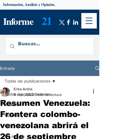
Información, Análisis y Opinión.
21
Informe
Entrada
Todas las publicaciones
Erika Ardila
Todas las publicaciones
9 sept 2022
7 min de lectura
Resumen Venezuela:
Análisis
Frontera colombo-
Opinión
venezolana abrirá el
Información
26 de septiembre
De interés