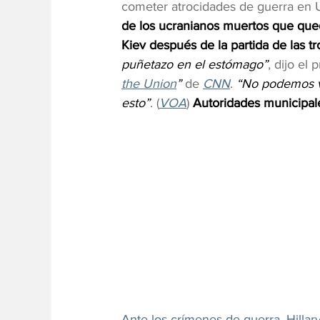
cometer atrocidades de guerra en 
de los ucranianos muertos que que
Kiev después de la partida de las t
puñetazo en el estómago”
, dijo el
the Union
”
 de 
CNN
. 
“No podemos vo
esto”
. (
VOA
)
 Autoridades municipale
Ante los crímenes de guerra, Hillar