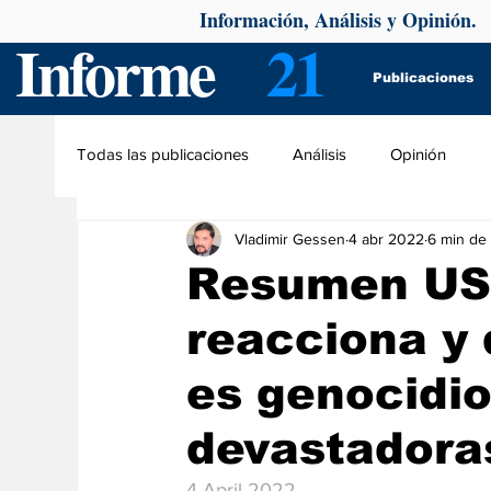
Información, Análisis y Opinión.
Informe
21
Publicaciones
Todas las publicaciones
Análisis
Opinión
Vladimir Gessen
4 abr 2022
6 min de 
Resumen US
reacciona y 
es genocidi
devastadora
4 April 2022