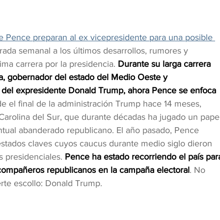
e Pence preparan al ex vicepresidente para una posible 
rada semanal a los últimos desarrollos, rumores y 
ma carrera por la presidencia. 
Durante su larga carrera 
na, gobernador del estado del Medio Oeste y 
n del expresidente Donald Trump, ahora Pence se enfoca 
e el final de la administración Trump hace 14 meses, 
 Carolina del Sur, que durante décadas ha jugado un pape
ntual abanderado republicano. El año pasado, Pence 
s estados claves cuyos caucus durante medio siglo dieron 
s presidenciales. 
Pence ha estado recorriendo el país par
 compañeros republicanos en la campaña electoral
. No 
erte escollo: Donald Trump.