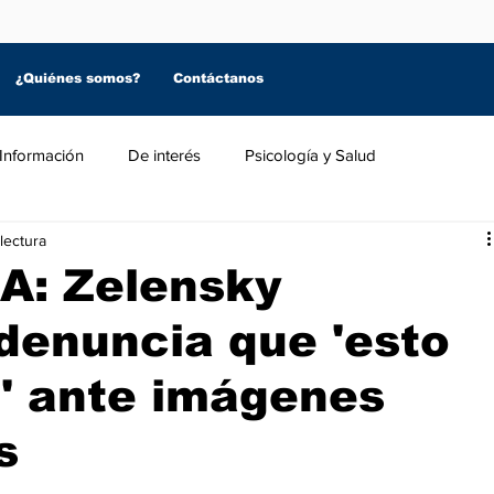
¿Quiénes somos?
Contáctanos
Información
De interés
Psicología y Salud
lectura
A: Zelensky
denuncia que 'esto
o' ante imágenes
s