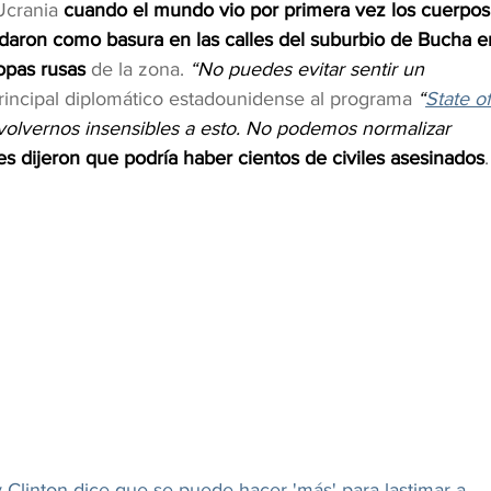
Ucrania 
cuando el mundo vio por primera vez los cuerpos
daron como basura en las calles del suburbio de Bucha e
ropas rusas
 de la zona. 
“No puedes evitar sentir un 
 principal diplomático estadounidense al programa 
“
State of
lvernos insensibles a esto. No podemos normalizar 
s dijeron que podría haber cientos de civiles asesinados
.
y Clinton dice que se puede hacer 'más' para lastimar a 