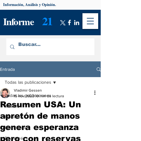
Información, Análisis y Opinión.
21
Informe
Entrada
Todas las publicaciones
Vladimir Gessen
Todas las publicaciones
15 nov 2022
10 min de lectura
Resumen USA: Un
Análisis
apretón de manos
Opinión
genera esperanza
Información
pero con reservas
De interés