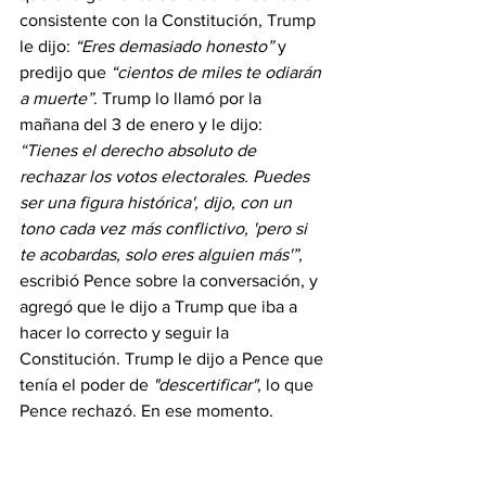
consistente con la Constitución, Trump 
le dijo: 
“Eres demasiado honesto”
 y 
predijo que 
“cientos de miles te odiarán 
a muerte”
. Trump lo llamó por la 
mañana del 3 de enero y le dijo: 
“Tienes el derecho absoluto de 
rechazar los votos electorales. Puedes 
ser una figura histórica', dijo, con un 
tono cada vez más conflictivo, 'pero si 
te acobardas, solo eres alguien más'”
, 
escribió Pence sobre la conversación, y 
agregó que le dijo a Trump que iba a 
hacer lo correcto y seguir la 
Constitución. Trump le dijo a Pence que 
tenía el poder de 
"descertificar"
, lo que 
Pence rechazó. En ese momento, 
escribió Pence, Trump llamó a su 
vicepresidente 
"ingenuo"
 y sugirió que 