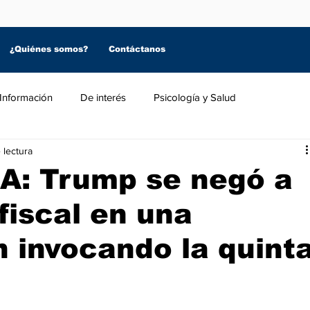
¿Quiénes somos?
Contáctanos
Información
De interés
Psicología y Salud
 lectura
: Trump se negó a
fiscal en una
n invocando la quint