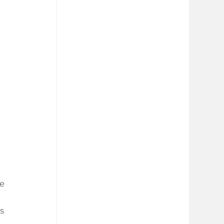
 
e 
s 