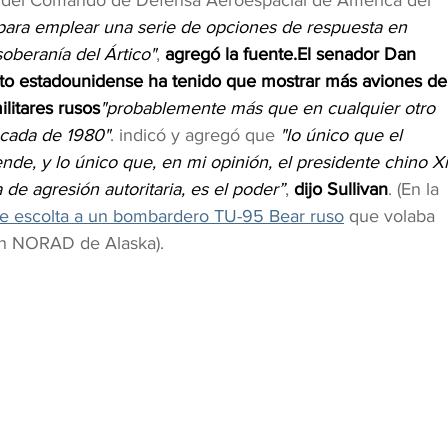
es del Comando de Defensa Aeroespacial de América del 
para emplear una serie de opciones de respuesta en 
oberanía del Ártico"
, 
agregó la fuente.El senador Dan 
cito estadounidense ha tenido que mostrar más aviones de
litares rusos
"probablemente más que en cualquier otro 
cada de 1980"
. indicó y agregó que 
"lo único que el 
nde, y lo único que, en mi opinión, el presidente chino Xi
de agresión autoritaria, es el poder”
,
 dijo Sullivan
. (En la 
e escolta a un bombardero TU-95 Bear ruso
 que volaba 
ión NORAD de Alaska).