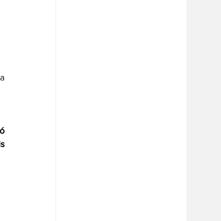
a 
ó 
s 