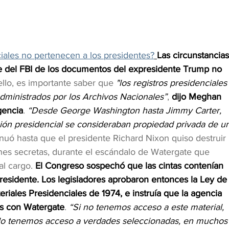
ales no pertenecen a los presidentes?
Las circunstancias
e del FBI de los documentos del expresidente Trump no 
ello, es importante saber que 
"los registros presidenciales
dministrados por los Archivos Nacionales”
, 
dijo Meghan 
gencia
. 
“Desde George Washington hasta Jimmy Carter, 
ón presidencial se consideraban propiedad privada de un
inuó hasta que el presidente Richard Nixon quiso destruir 
iones secretas, durante el escándalo de Watergate que 
l cargo. 
El Congreso sospechó que las cintas contenían 
residente. Los legisladores aprobaron entonces la Ley de
iales Presidenciales de 1974, e instruía que la agencia 
os con Watergate
. 
“Si no tenemos acceso a este material, 
lo tenemos acceso a verdades seleccionadas, en muchos