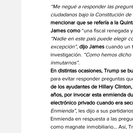
“Me negué a responder las pregunta
ciudadanos bajo la Constitución de
mencionar que se refería a la Quinta
James como 
“una fiscal renegada y
“Nadie en este país puede elegir có
excepción”
, 
dijo James
 cuando un t
investigación. 
“Como hemos dicho to
inmutarnos”
.
En distintas ocasiones, Trump se b
para evitar responder preguntas que
de los ayudantes de Hillary Clinton,
años, por invocar esta enmienda du
electrónico privado cuando era secr
Enmienda”
, les dijo a sus partidar
Enmienda en respuesta a las pregunt
como magnate inmobiliario... Así, 