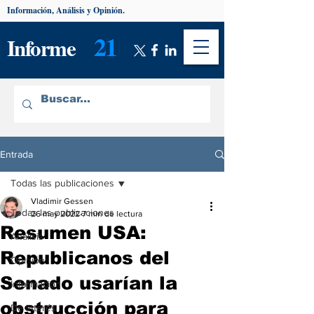
Información, Análisis y Opinión.
21
Informe
Entrada
Todas las publicaciones
Vladimir Gessen
Todas las publicaciones
26 may 2022
7 min de lectura
Resumen USA:
Análisis
Republicanos del
Opinión
Senado usarían la
Información
obstrucción para
De interés