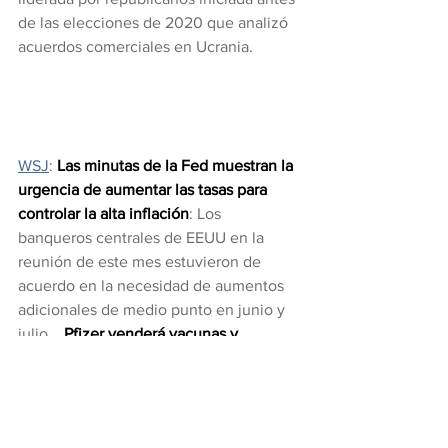
de las elecciones de 2020 que analizó 
acuerdos comerciales en Ucrania.
WSJ
: 
Las minutas de la Fed muestran la 
urgencia de aumentar las tasas para 
controlar la alta inflación
: Los 
banqueros centrales de EEUU en la 
reunión de este mes estuvieron de 
acuerdo en la necesidad de aumentos 
adicionales de medio punto en junio y 
julio... 
Pfizer venderá vacunas y 
medicamentos a bajo precio a los 
países más pobres
: El arreglo significa 
que algunos de los medicamentos que 
tienen precios de lista de decenas de 