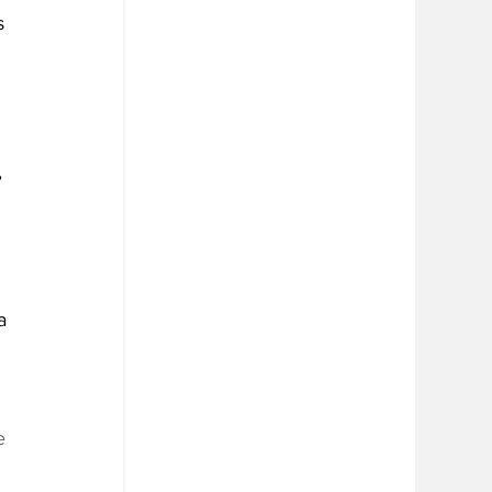
s 
 
a 
e 