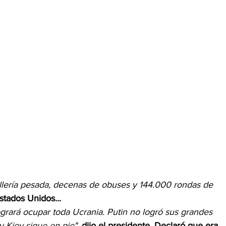
illería pesada, decenas de obuses y 144.000 rondas de 
stados Unidos...
grará ocupar toda Ucrania. Putin no logró sus grandes 
y Kiev sigue en pie"
,
 dijo el presidente
. 
Declaró que era 