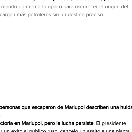
formando un mercado opaco para oscurecer el origen del 
cargan más petroleros sin un destino preciso.
personas que escaparon de Mariupol describen una huida
...
toria en Mariupol, pero la lucha persiste
: El presidente 
r un éxito al público ruso, canceló un asalto a una planta 