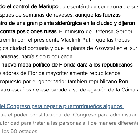
do el control de Mariupol
, presentándola como una de su
después de semanas de reveses, 
aunque las fuerzas 
o de una gran planta siderúrgica en la ciudad y dijeron 
contra posiciones rusas
. El ministro de Defensa, Sergei 
Kremlin con el presidente Vladimir Putin que las tropas 
gica ciudad portuaria y que la planta de Azovstal en el sur,
ranianas, había sido bloqueada.
l nuevo mapa político de Florida dará a los republicanos 
isladores de Florida mayoritariamente republicanos 
opuesto por el gobernador también republicano Ron 
atro escaños de ese partido a su delegación de la Cámar
del Congreso para negar a puertorriqueños algunos 
 que el poder constitucional del Congreso para administrar 
utoridad para tratar a las personas allí de manera diferent
 los 50 estados.