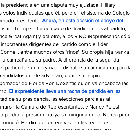
a presidencia en una disputa muy ajustada. Hillary 
s votos individuales que él, pero en el sistema de Colegio
amado presidente. 
Ahora, en esta ocasión el apoyo del 
 mismo Trump se ha ocupado de dividir en dos al partido, 
a Great Again) y del otro, a los RINO (Republicanos sólo
mportantes dirigentes del partido como el líder 
nnell, entre muchos otros 'rinos'. Su propia hija Ivanka
 la campaña de su padre. A diferencia de la segunda 
 partido fue unido y nadie disputó su candidatura, para l
candidatos que le adversan, como su propio 
bernador de Florida Ron DeSantis quien ya encabeza las 
mp. 
El expresidente lleva una racha de pérdida en las 
itad de su presidencia, las elecciones parciales al 
maron la Cámara de Representantes, y Nancy Pelosi 
go perdió la presidencia, ya sin ninguna duda. Nunca pudo
nunció. Perdió por tercera vez en las recientes 