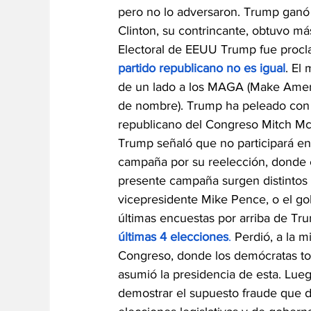
pero no lo adversaron. Trump ganó l
Clinton, su contrincante, obtuvo má
Electoral de EEUU Trump fue procl
partido republicano no es igual
. El
de un lado a los MAGA (Make Americ
de nombre). Trump ha peleado con i
republicano del Congreso Mitch McCo
Trump señaló que no participará en
campaña por su reelección, donde el
presente campaña surgen distintos 
vicepresidente Mike Pence, o el go
últimas encuestas por arriba de Tru
últimas 4 elecciones
.
 Perdió, a la m
Congreso, donde los demócratas to
asumió la presidencia de esta. Lue
demostrar el supuesto fraude que de