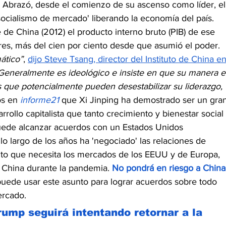
. Abrazó, desde el comienzo de su ascenso como líder, el
cialismo de mercado' liberando la economía del país. 
de China (2012) el producto interno bruto (PIB) de ese 
lares, más del cien por ciento desde que asumió el poder. 
ático”
, 
dijo Steve Tsang, director del Instituto de China en
Generalmente es ideológico e insiste en que su manera e
 que potencialmente pueden desestabilizar su liderazgo, 
s en 
informe21 
que Xi Jinping ha demostrado ser un gran
rollo capitalista que tanto crecimiento y bienestar social 
puede alcanzar acuerdos con un Estados Unidos 
 largo de los años ha 'negociado' las relaciones de 
nto que necesita los mercados de los EEUU y de Europa, 
 China durante la pandemia. 
No pondrá en riesgo a China
puede usar este asunto para lograr acuerdos sobre todo 
ercado.
ump seguirá intentando retornar a la 