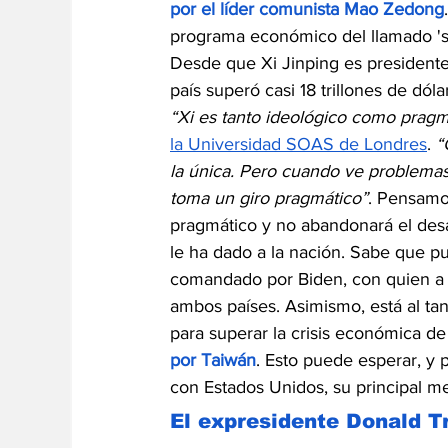
por el líder comunista Mao Zedong
programa económico del llamado 'so
Desde que Xi Jinping es presidente 
país superó casi 18 trillones de dó
“Xi es tanto ideológico como pragm
la Universidad SOAS de Londres
. 
“
la única. Pero cuando ve problemas
toma un giro pragmático”
. Pensamo
pragmático y no abandonará el desar
le ha dado a la nación. Sabe que 
comandado por Biden, con quien a lo
ambos países. Asimismo, está al ta
para superar la crisis económica de
por Taiwán
. Esto puede esperar, y 
con Estados Unidos, su principal m
El expresidente Donald Tr