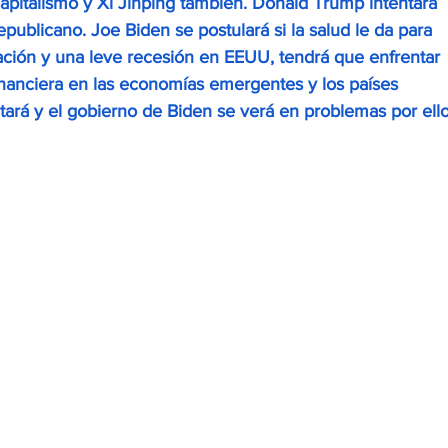
apitalismo y Xi Jinping también. Donald Trump intentara 
republicano. Joe Biden se postulará si la salud le da para 
lación y una leve recesión en EEUU, tendrá que enfrentar 
inanciera en las economías emergentes y los países 
rá y el gobierno de Biden se verá en problemas por ello