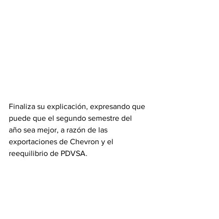
Finaliza su explicación, expresando que 
puede que el segundo semestre del 
año sea mejor, a razón de las 
exportaciones de Chevron y el 
reequilibrio de PDVSA.
Aunque habla de un posible 
crecimiento económico, también 
recuerda que el 75% del PIB perdido 
entre 2013 y 2020,  dicho crecimiento, 