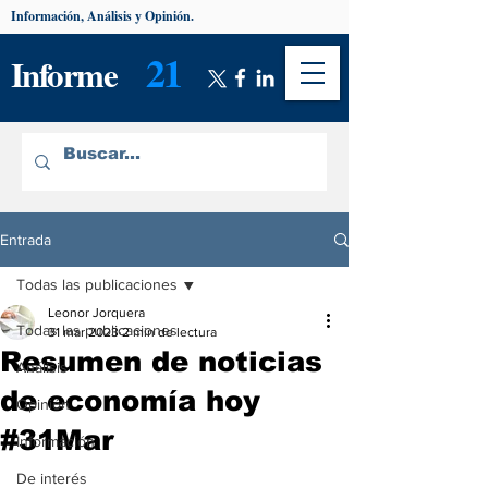
Información, Análisis y Opinión.
21
Informe
Entrada
Todas las publicaciones
Leonor Jorquera
Todas las publicaciones
31 mar 2023
2 min de lectura
Resumen de noticias
Análisis
de economía hoy
Opinión
#31Mar
Información
De interés