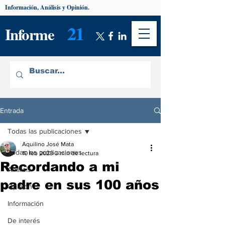
Información, Análisis y Opinión.
21
Informe
Entrada
Todas las publicaciones
Aquilino José Mata
Todas las publicaciones
10 feb 2023
3 min de lectura
Recordando a mi
Análisis
padre en sus 100 años
Opinión
Información
De interés