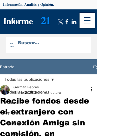
Información, Análisis y Opinión.
21
Informe
Entrada
Todas las publicaciones
Germán Febres
Todas las publicaciones
15 ene 2025
2 min de lectura
Recibe fondos desde
Análisis
el extranjero con
Opinión
Conexión Amiga sin
Información
comisión, en
De interés