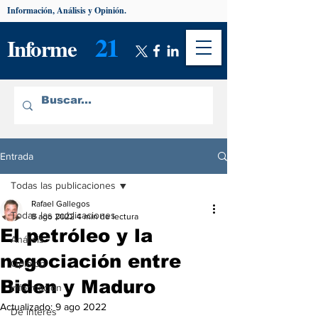
Información, Análisis y Opinión.
21
Informe
Entrada
Todas las publicaciones
Rafael Gallegos
Todas las publicaciones
8 ago 2022
4 min de lectura
El petróleo y la
Análisis
negociación entre
Opinión
Biden y Maduro
Información
Actualizado:
9 ago 2022
De interés