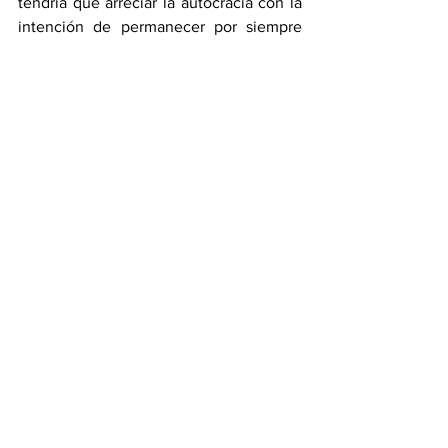
tendría que arreciar la autocracia con la 
intención de permanecer por siempre 
en el poder. Calcar al cada vez más 
aterrador Daniel Ortega.
Y en este escenario, sería impredecible 
la acción-reacción.
EPÍLOGO
Venezuela requiere urgentemente de 
negociación para una transición… hacia 
la prosperidad y hacia la democracia. De 
lo contrario seguiremos siendo, para 
asombro del mundo, un limosnero 
sentado en un barril de petróleo. ¡Hasta 
cuando! 
Foto