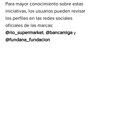
Para mayor conocimiento sobre estas 
iniciativas, los usuarios pueden revisar 
los perfiles en las redes sociales 
oficiales de las marcas: 
@rio_supermarket
, 
@bancamiga
 y 
@fundana_fundacion
Más datos y útil orientación en 
www.bancamiga.com
Con información e imágenes cortesía 
de Río Supermarket y Bancamiga Banco 
Universal
Etiquetas:
Caracas
Río Supermarket
Fundación del Niño que Amerita Protección (FUNDANA)
Operativo especial
abrir cuentas
entregar la tarjeta
Lomas del Sol
Información