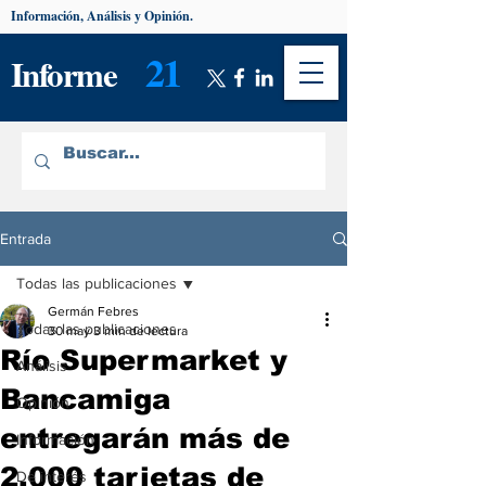
Información, Análisis y Opinión.
21
Informe
Entrada
Todas las publicaciones
Germán Febres
Todas las publicaciones
30 may
3 min de lectura
Río Supermarket y
Análisis
Bancamiga
Opinión
entregarán más de
Información
2.000 tarjetas de
De interés