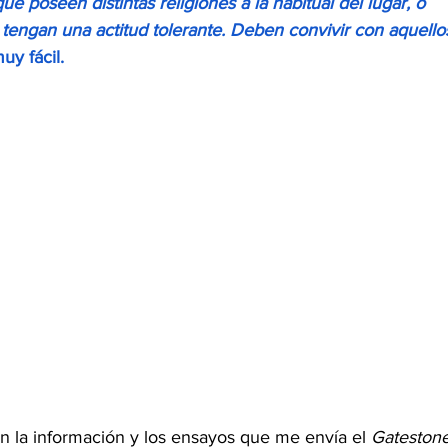
que poseen distintas religiones a la habitual del lugar, o 
tengan una actitud tolerante. Deben convivir con aquello
uy fácil.
n la información y los ensayos que me envía el 
Gatestone