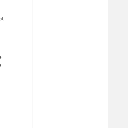
l.
e 
s 
 