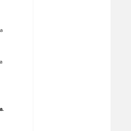
 
a 
a 
 
a.