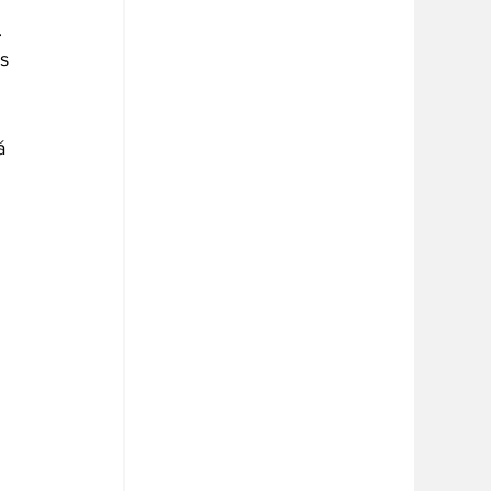
 
s 
á 
 