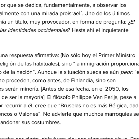
or que se dedica, fundamentalmente, a observar los 
almente con una mirada proisraelí. Uno de los últimos 
enía un título, muy provocador, en forma de pregunta: 
¿El 
las identidades occidentales
? Hasta ahí el inquietante 
na respuesta afirmativa: (No sólo hoy el Primer Ministro 
eligión de las habituales), sino “la inmigración proporcion
 de la nación”. Aunque la situación sueca es aún 
peor
: “e
 no proceden, como antes, de Finlandia, sino son 
 serán minoría. [Antes de esa fecha, en el 2050, los 
e ser la mayoría]. El filósofo Philippe Van Parijs, pese a 
r recurrir a él, cree que “Bruselas no es más Bélgica, dad
ncos o Valones”. No advierte que muchos marroquíes se
abandonar sus costumbres.
echo por cierto, deja fuera algunos elementos clave. Por