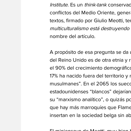
Institute
. Es un 
think-tank 
conservad
conflictos del Medio Oriente, gener
textos, firmado por Giulio Meotti, t
multiculturalismo está destruyendo 
nombre del artículo.
A propósito de esa pregunta se da u
del Reino Unido es de otra etnia y r
el 90% del crecimiento demográfico
17% ha nacido fuera del territorio y
musulmanes”. En el 2065 los suecos
estadounidenses “blancos” dejarían d
su “marxismo analítico”, o quizás po
que hay más marroquíes que Flame
insertan en la sociedad belga sin 
El miniensayo de Meotti, muy bien h