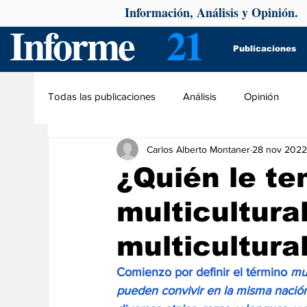
Información, Análisis y Opinión.
Informe
21
Publicaciones
Todas las publicaciones
Análisis
Opinión
Carlos Alberto Montaner
28 nov 2022
¿Quién le te
multicultural
multicultura
Comienzo por definir el término 
mul
pueden convivir en la misma nación