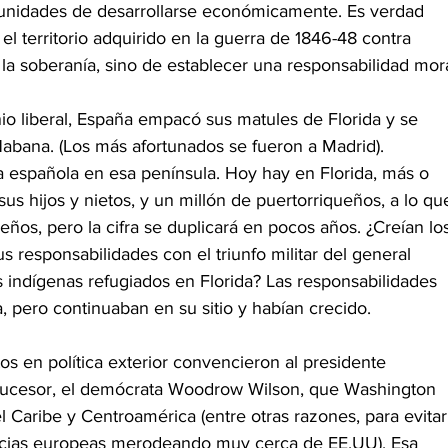
unidades de desarrollarse económicamente. Es verdad 
 territorio adquirido en la guerra de 1846-48 contra 
 la soberanía, sino de establecer una responsabilidad mora
io liberal, España empacó sus matules de Florida y se 
Habana. (Los más afortunados se fueron a Madrid). 
a española en esa península. Hoy hay en Florida, más o 
us hijos y nietos, y un millón de puertorriqueños, a lo qu
ños, pero la cifra se duplicará en pocos años. ¿Creían lo
responsabilidades con el triunfo militar del general 
indígenas refugiados en Florida? Las responsabilidades 
 pero continuaban en su sitio y habían crecido.
u sucesor, el demócrata Woodrow Wilson, que Washington 
l Caribe y Centroamérica (entre otras razones, para evitar
ncias europeas merodeando muy cerca de EE.UU). Esa 