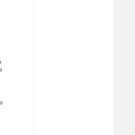
a 
l 
o 
 
 