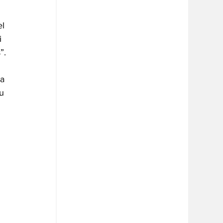
l 
i 
”.
a 
u 