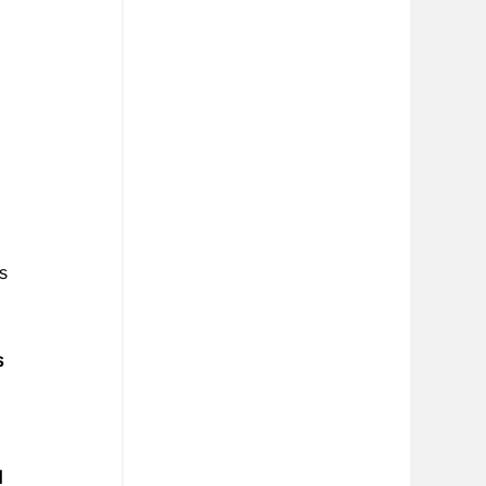
 
s 
s 
 