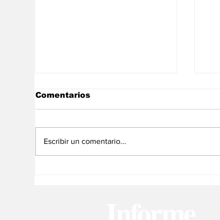
Comentarios
Escribir un comentario...
“Los iraníes no somos
Me
chavistas y menos aún
de
rodriguistas ¡Que Alá
en
Informe
nos proteja!”