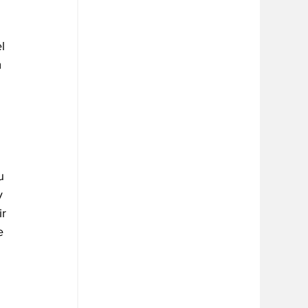
l 
 
u 
y 
r 
e 