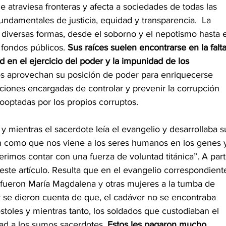
e atraviesa fronteras y afecta a sociedades de todas las 
fundamentales de justicia, equidad y transparencia.  La 
e diversas formas, desde el soborno y el nepotismo hasta e
 fondos públicos. 
Sus raíces suelen encontrarse en la falta
d en el ejercicio del poder y la impunidad de los 
tos aprovechan su posición de poder para enriquecerse 
tuciones encargadas de controlar y prevenir la corrupción 
ooptadas por los propios corruptos.
y mientras el sacerdote leía el evangelio y desarrollaba s
n como que nos viene a los seres humanos en los genes 
erimos contar con una fuerza de voluntad titánica”. A parti
r este artículo. Resulta que en el evangelio correspondient
fueron María Magdalena y otras mujeres a la tumba de 
ar se dieron cuenta de que, el cadáver no se encontraba 
póstoles y mientras tanto, los soldados que custodiaban el 
ad a los sumos sacerdotes. 
Estos les pagaron mucho 