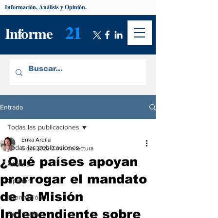
Información, Análisis y Opinión.
21
Informe
Entrada
Todas las publicaciones
Erika Ardila
Todas las publicaciones
5 oct 2022
2 min de lectura
¿Qué países apoyan
Análisis
prorrogar el mandato
Opinión
de la Misión
Información
Independiente sobre
De interés