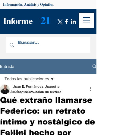
Información, Análisis y Opinión.
21
Informe
Entrada
Todas las publicaciones
Juan E. Fernández, Juanette
Todas las publicaciones
10 sept 2025
2 min de lectura
Qué extraño llamarse
Análisis
Federico: un retrato
Opinión
íntimo y nostálgico de
Información
Fellini hecho por
De interés