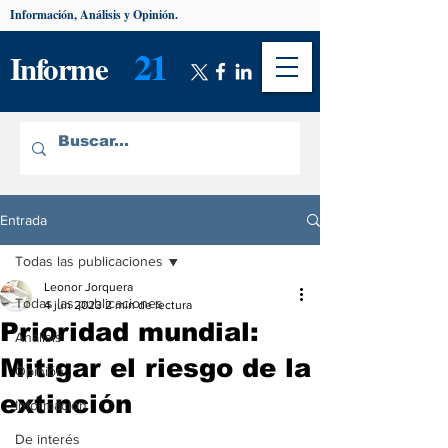
Información, Análisis y Opinión.
21
Informe
Entrada
Todas las publicaciones
Leonor Jorquera
Todas las publicaciones
4 jun 2023
2 min de lectura
Prioridad mundial:
Análisis
Mitigar el riesgo de la
Opinión
extinción
Información
De interés