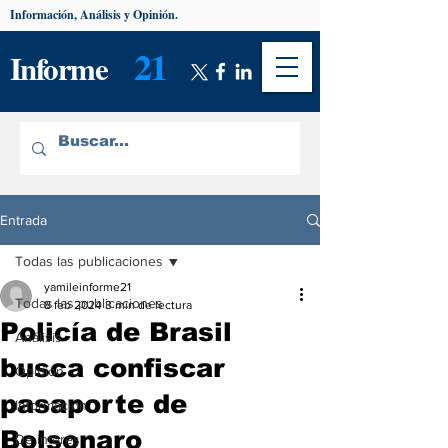
Información, Análisis y Opinión.
21
Informe
Entrada
Todas las publicaciones
yamileinforme21
Todas las publicaciones
8 feb 2024
3 min de lectura
Policía de Brasil
Análisis
busca confiscar
Opinión
pasaporte de
Información
Bolsonaro
De interés