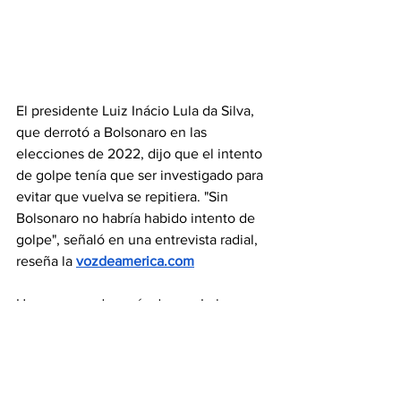
El presidente Luiz Inácio Lula da Silva, 
que derrotó a Bolsonaro en las 
elecciones de 2022, dijo que el intento 
de golpe tenía que ser investigado para 
evitar que vuelva se repitiera. "Sin 
Bolsonaro no habría habido intento de 
golpe", señaló en una entrevista radial, 
reseña
la
vozdeamerica.com
Una semana después de que Lula 
asumió el cargo en enero de 2023, 
partidarios de Bolsonaro -que se habían 
reunido durante días frente al cuartel 
general del Ejército- 
invadieron y 