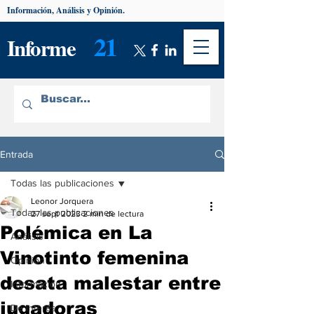
Información, Análisis y Opinión.
21
Informe
Entrada
Todas las publicaciones
Leonor Jorquera
Todas las publicaciones
27 sept 2023
2 min de lectura
Polémica en La
Análisis
Vinotinto femenina
Opinión
desata malestar entre
Información
jugadoras
De interés