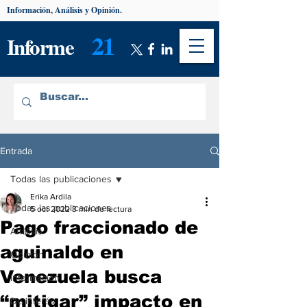
Información, Análisis y Opinión.
21
Informe
Entrada
Todas las publicaciones
Erika Ardila
Todas las publicaciones
5 oct 2022
3 min de lectura
Pago fraccionado de
Análisis
aguinaldo en
Opinión
Venezuela busca
Información
“mitigar” impacto en
De interés