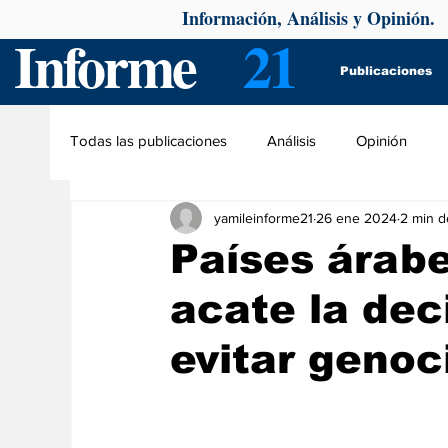
Información, Análisis y Opinión.
Informe
21
Publicaciones
Todas las publicaciones
Análisis
Opinión
yamileinforme21
26 ene 2024
2 min d
Países árabe
acate la dec
evitar genoc