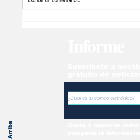
Escribir un comentario...
Milei critica la falta de
Ha
reacciones
mu
internacionales contra
is
Informe
Hamás
en
Suscríbete a nuest
gratuito de noticia
Volver Arriba
Únete a nuestras redes
comparte la informació