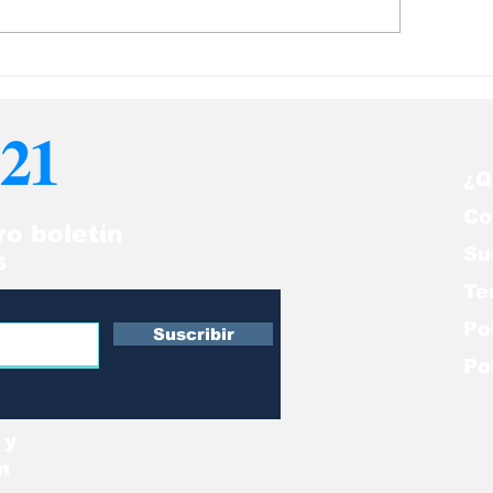
más se atribuye la
Asciende a 25.
erte de 21 soldados
de palestinos
raelíes en un ataque
asesinados por
21
 Gaza
en Gaza
¿Q
Co
ro boletín
Su
s
Te
Po
Suscribir
Po
 y
n