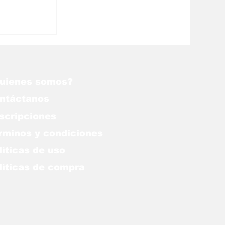
490 cifra
 Israel
uienes somos?
ntáctanos
scripciones
rminos y condiciones
líticas de uso
lítica
s de compra