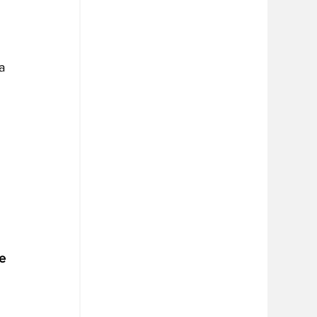
 
a 
 
e 