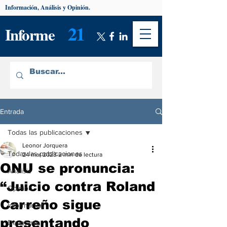
Información, Análisis y Opinión.
21
Informe
Entrada
Todas las publicaciones
Leonor Jorquera
Todas las publicaciones
24 mar 2023
2 min de lectura
ONU se pronuncia:
Análisis
“Juicio contra Roland
Opinión
Carreño sigue
Información
presentando
De interés