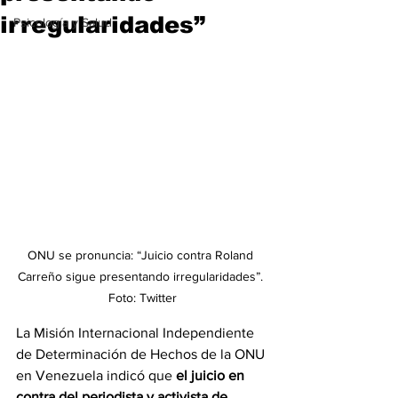
irregularidades”
Psicología y Salud
ONU se pronuncia: “Juicio contra Roland 
Carreño sigue presentando irregularidades”. 
Foto: Twitter
La Misión Internacional Independiente 
de Determinación de Hechos de la ONU 
en Venezuela indicó que 
el juicio en 
contra del periodista y activista de 