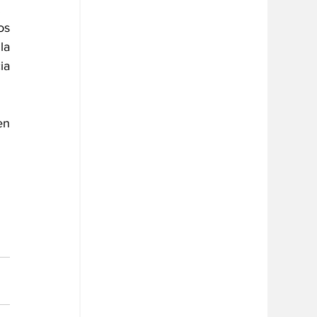
.
s 
a 
a 
n 