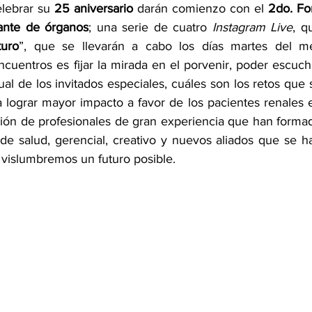
elebrar su 
25 aniversario
 darán comienzo con el 
2do. For
lante de órganos
; una serie de cuatro 
Instagram Live
, q
turo
”, que se llevarán a cabo los días martes del me
cuentros es fijar la mirada en el porvenir, poder escucha
al de los invitados especiales, cuáles son los retos que s
a lograr mayor impacto a favor de los pacientes renales e
ación de profesionales de gran experiencia que han formad
 de salud, gerencial, creativo y nuevos aliados que se ha
 vislumbremos un futuro posible. 