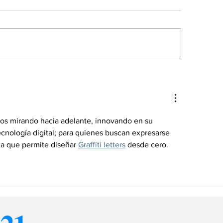
ncamiga se une a
Alianza entre 
mara Petrolera de
Motor y Korea
nezuela para
Aerospace desa
pulsar financiamiento
la movilidad a
l sector energético
s mirando hacia adelante, innovando en su 
cnología digital; para quienes buscan expresarse 
ta que permite diseñar 
Graffiti letters
 desde cero.