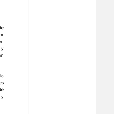
e 
r 
n 
y 
n 
a 
s 
e 
y 