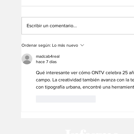
Escribir un comentario...
Credi POS y Credi
Ba
Ordenar según:
Lo más nuevo
Express Bancamiga:
Cá
créditos para impulsar
Ve
madcab4real
tu negocio
im
hace 7 días
de
Qué interesante ver cómo ONTV celebra 25 año
campo. La creatividad también avanza con la te
con tipografía urbana, encontré una herramien
Me gusta
Reaccionar