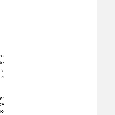
o 
e 
 y 
a 
o 
e 
o 