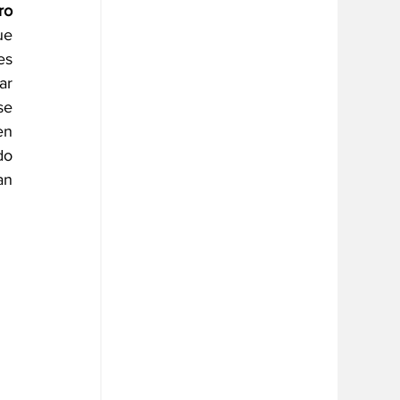
o 
ue 
s 
r 
e 
n 
o 
n 