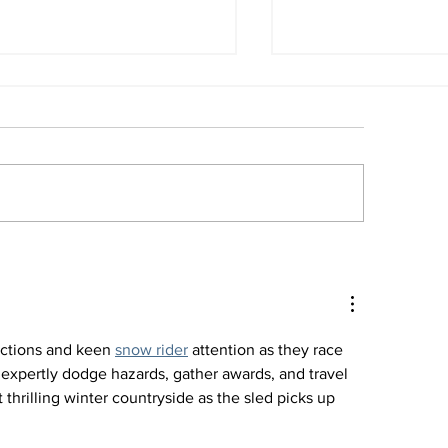
nezuela sigue
Las noticias de
nquistando medallas
economía del 
 los
Venezuela
ntroamericanos
actions and keen 
snow rider
 attention as they race 
t expertly dodge hazards, gather awards, and travel 
 thrilling winter countryside as the sled picks up 