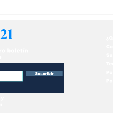
21
¿Q
Co
ro boletín
Su
s
Te
Po
Suscribir
Po
 y
n