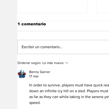
1 comentario
Escribir un comentario...
Inicio del Diálogo de AN
Ve
Ordenar según:
Lo más nuevo
2015 y gobierno está
co
anunciado para este
en
Benny Garner
jueves
Ce
17 mar
In order to survive, players must have quick re
down an infinite icy hill on a sled. Players mus
as far as they can while taking in the serene yet
speed.