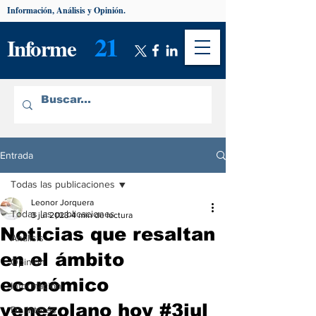
Información, Análisis y Opinión.
21
Informe
Entrada
Todas las publicaciones
Leonor Jorquera
Todas las publicaciones
3 jul 2023
4 min de lectura
Noticias que resaltan
Análisis
en el ámbito
Opinión
económico
Información
venezolano hoy #3jul
De interés