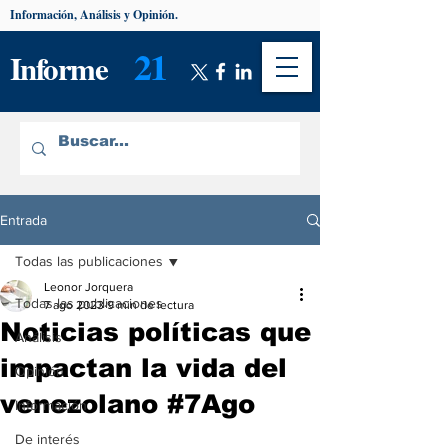
Información, Análisis y Opinión.
21
Informe
Entrada
Todas las publicaciones
Leonor Jorquera
Todas las publicaciones
7 ago 2023
9 min de lectura
Noticias políticas que
Análisis
impactan la vida del
Opinión
venezolano #7Ago
Información
De interés