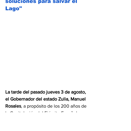
soluciones para salvar el 
Lago"
La tarde del pasado jueves 3 de agosto, 
el Gobernador del estado Zulia, Manuel 
Rosales
, a propósito de los 200 años de 
la Capitulación del Ejército Español, 
encabezó actos conmemorativos por 
este importante acontecimiento que 